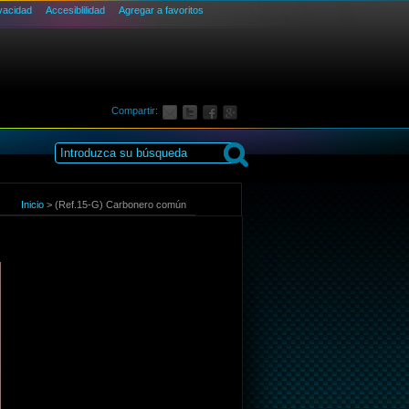
ivacidad
Accesiblilidad
Agregar a favoritos
Compartir:
Inicio
>
(Ref.15-G) Carbonero común