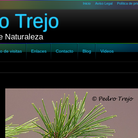
Inicio
Aviso Legal
Política de pr
o Trejo
e Naturaleza
o de visitas
Enlaces
Contacto
Blog
Videos