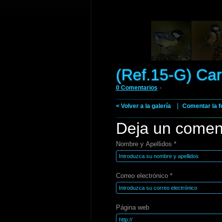
(Ref.15-G) Ca
-
0 Comentarios
|
< Volver a la galería
Comentar la f
Deja un comen
Nombre y Apellidos *
Correo electrónico *
Página web