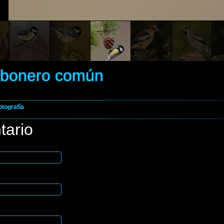
rbonero común
otografía
tario