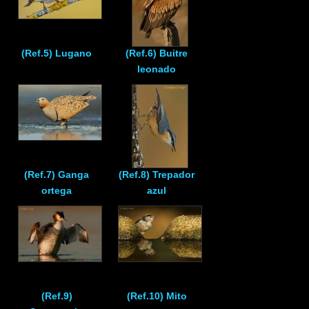
(Ref.5) Lugano
(Ref.6) Buitre
leonado
(Ref.7) Ganga
(Ref.8) Trepador
ortega
azul
(Ref.9)
(Ref.10) Mito