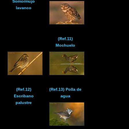
Somormujo
lavanco
(Ref.11)
Mochuelo
(Ref.12)
(Ref.13) Polla de
Escribano
agua
palustre