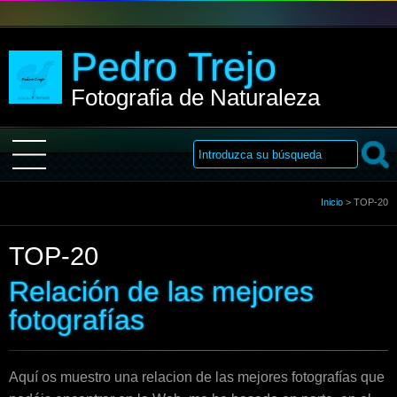
Pedro Trejo
Fotografia de Naturaleza
Inicio
Inicio
>
TOP-20
TOP-20
Sobre Mi
Relación de las mejores
Galería
fotografías
Libro de visitas
Aquí os muestro una relacion de las mejores fotografías que