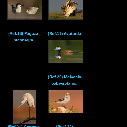
(Ref.18) Pagaza
(Ref.19) Avutarda
piconegra
(Ref.20) Malvasia
cabeciblanca
(Ref.21) Garceta
(Reef.22)