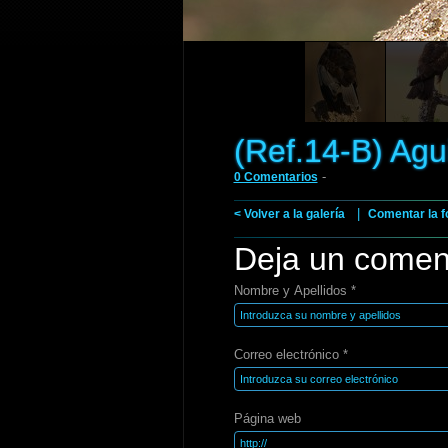
(Ref.14-B) Agui
-
0 Comentarios
|
< Volver a la galería
Comentar la f
Deja un comen
Nombre y Apellidos *
Correo electrónico *
Página web