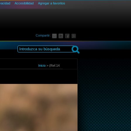
ivacidad
Accesiblilidad
Agregar a favoritos
Compartir:
Inicio
>
(Ref.14