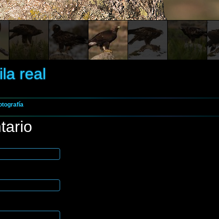
la real
otografía
tario