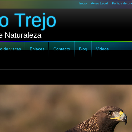
Inicio
Aviso Legal
Política de pr
o Trejo
e Naturaleza
o de visitas
Enlaces
Contacto
Blog
Videos