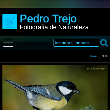
Pedro Trejo
Fotografia de Naturaleza
Inicio
Inicio
>
(Ref.15
Sobre Mi
Galería
Libro de visitas