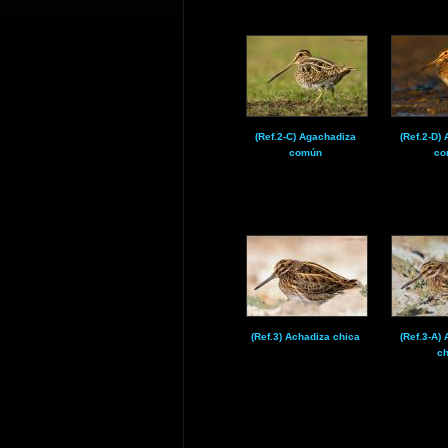
(Ref.2-C) Agachadiza
(Ref.2-D)
común
co
(Ref.3) Achadiza chica
(Ref.3-A)
ch