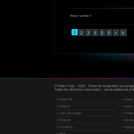
Volver arriba ˄
1
2
3
4
5
6
>
|>
© Pedro Trejo - 2026 - Todas las fotografías son propi
Todos los derechos reservados - Lee la política de priv
›› Sobre Mi
›› Inicio
›› Galería
›› Aviso
›› Libro de visitas
›› Polít
›› Enlaces
›› Accesi
›› Contacto
›› Agreg
›› Blog