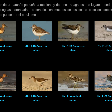
en de un tamaño pequeño a mediano y de tonos apagados, los lugares donde 
 o aguas estancadas, escenarios en muchos de los casos poco saludables
o puede ser el botulismo.
) Andarrios
(Ref.1-B) Andarrios
(Ref.1-C) Andarrios
(Ref.1-D) A
ico
chico
chico
chic
) Andarrios
(Ref.1-H) Andarrios
(Ref.2) Agachadiza
(Ref.2-A) Ag
ico
chico
común
comú