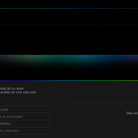
edad de su autor
acidad de este sitio web.
 Legal
Sitio w
ica de privacidad
blilidad
ar a favoritos