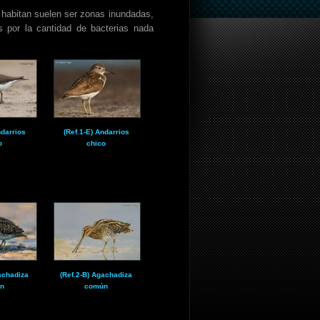
habitan suelen ser zonas inundadas,
 por la cantidad de bacterias nada
ndarrios
(Ref.1-E) Andarrios
o
chico
achadiza
(Ref.2-B) Agachadiza
n
común