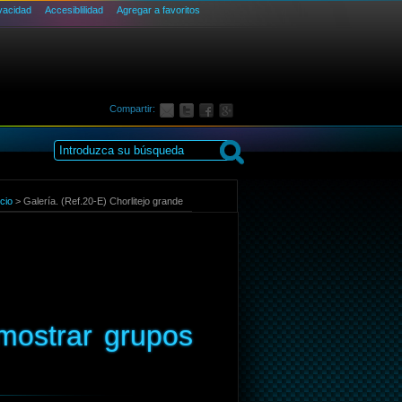
ivacidad
Accesiblilidad
Agregar a favoritos
Compartir:
icio
>
Galería. (Ref.20-E) Chorlitejo grande
mostrar grupos