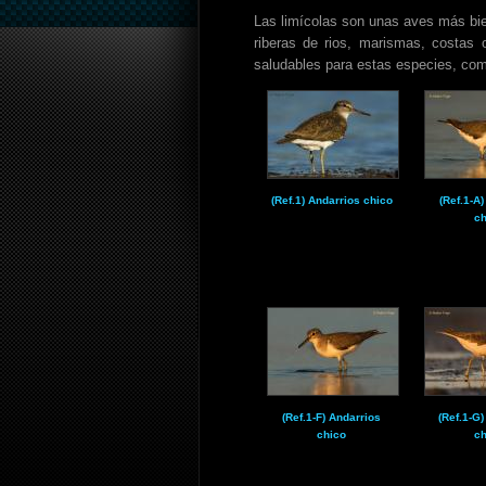
Las limícolas son unas aves más bi
riberas de rios, marismas, costas
saludables para estas especies, com
(Ref.1) Andarrios chico
(Ref.1-A
ch
(Ref.1-F) Andarrios
(Ref.1-G
chico
ch