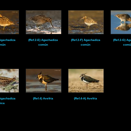
 Agachadiza
(Ref.2-E) Agachadiza
(Ref.2-F) Agachadiza
(Ref.2-G) Ag
mún
común
común
comú
 Agachadiza
(Ref.4) Avefria
(Ref.4-A) Avefria
ica