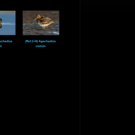
achadiza
(Ref.2-H) Agachadiza
n
común