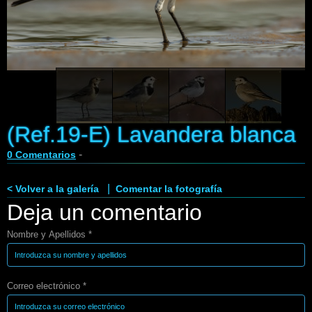
Enlaces
Contacto
Blog
Videos
(Ref.19-E) Lavandera blanca
-
0 Comentarios
|
< Volver a la galería
Comentar la fotografía
Deja un comentario
Nombre y Apellidos *
Correo electrónico *