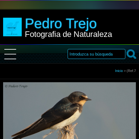
Pedro Trejo
Fotografia de Naturaleza
Inicio
Inicio
>
(Ref.7
Sobre Mi
Galería
Libro de visitas