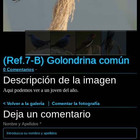
Enlaces
Contacto
Blog
Videos
(Ref.7-B) Golondrina común
-
0 Comentarios
Descripción de la imagen
Aqui podemos ver a un joven del año.
|
< Volver a la galería
Comentar la fotografía
Deja un comentario
Nombre y Apellidos *