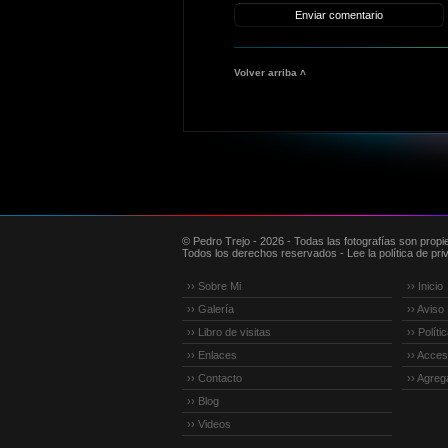
Volver arriba ˄
© Pedro Trejo - 2026 - Todas las fotografías son propi
Todos los derechos reservados - Lee la política de priv
›› Sobre Mi
›› Inicio
›› Galería
›› Aviso
›› Libro de visitas
›› Polít
›› Enlaces
›› Accesi
›› Contacto
›› Agreg
›› Blog
›› Videos