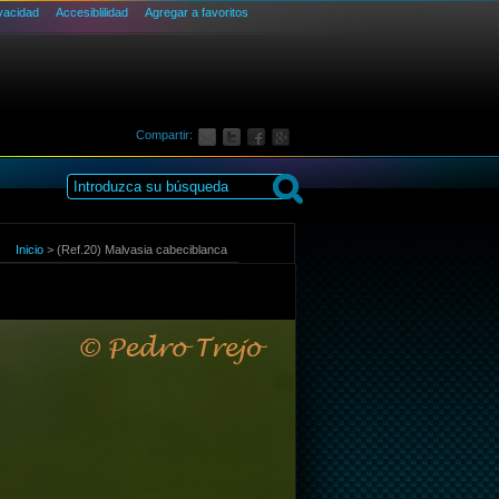
ivacidad
Accesiblilidad
Agregar a favoritos
Compartir:
Inicio
>
(Ref.20) Malvasia cabeciblanca